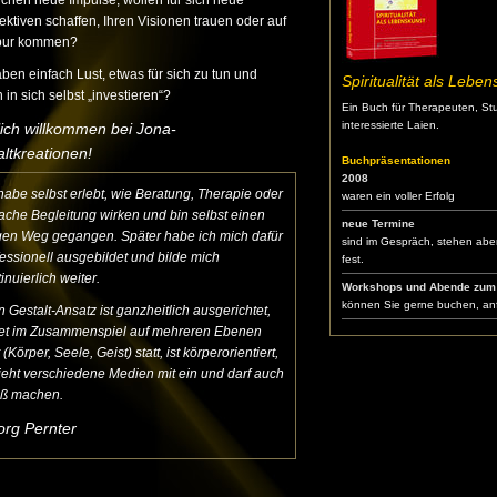
uchen neue Impulse, wollen für sich neue
ktiven schaffen, Ihren Visionen trauen oder auf
pur kommen?
ben einfach Lust, etwas für sich zu tun und
Spiritualität als Lebe
 in sich selbst „investieren“?
Ein Buch für Therapeuten, St
interessierte Laien.
lich willkommen bei Jona-
ltkreationen!
Buchpräsentationen
2008
habe selbst erlebt, wie Beratung, Therapie oder
waren ein voller Erfolg
fache Begleitung wirken und bin selbst einen
neue Termine
gen Weg gegangen. Später habe ich mich dafür
sind im Gespräch, stehen aber
essionell ausgebildet und bilde mich
fest.
inuierlich weiter.
Workshops und Abende zum
können Sie gerne buchen, anf
 Gestalt-Ansatz ist ganzheitlich ausgerichtet,
det im Zusammenspiel auf mehreren Ebenen
t (Körper, Seele, Geist) statt, ist körperorientiert,
ieht verschiedene Medien mit ein und darf auch
ß machen.
rg Pernter