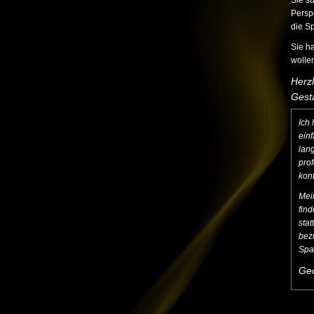
Sie s
Perspe
die S
Sie ha
wollen
Herz
Gesta
Ich 
ein
lan
prof
kont
Mein
fin
stat
bez
Spa
Geo