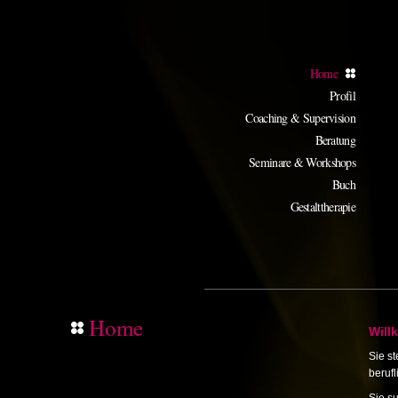
Home
Profil
Coaching & Supervision
Beratung
Seminare & Workshops
Buch
Gestalttherapie
Home
Will
Sie s
beruf