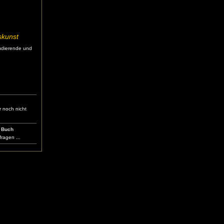
nskunst
udierende und
 noch nicht
 Buch
ragen ...